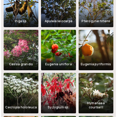
Inga sp.
Apuleia leiocarpa
Pterogyne nitens
Cassia grandis
Eugenia uniflora
Eugenia pyriformis
Hymenaea
Cecropia hololeuca
Syzygium sp.
courbaril