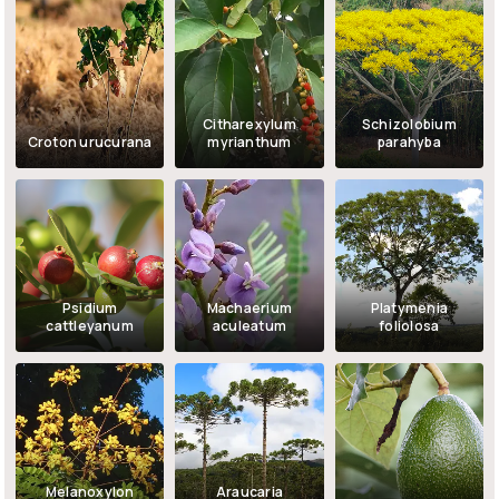
Citharexylum
Schizolobium
Croton urucurana
myrianthum
parahyba
Psidium
Machaerium
Platymenia
cattleyanum
aculeatum
foliolosa
Melanoxylon
Araucaria