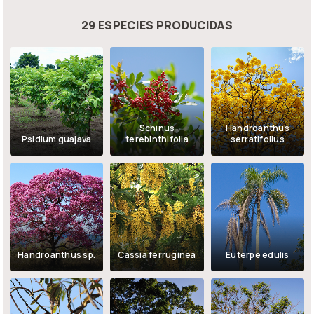
29 ESPECIES PRODUCIDAS
Schinus
Handroanthus
Psidium guajava
terebinthifolia
serratifolius
Handroanthus sp.
Cassia ferruginea
Euterpe edulis