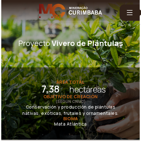
Proyecto
Vivero de Plántulas
ÁREA TOTAL
7,38
hectáreas
OBJETIVO DE CREACIÓN
(SEGÚN CNUC)
Conservación y producción de plántulas
nativas, exóticas, frutales y ornamentales.
BIOMA
Mata Atlántica