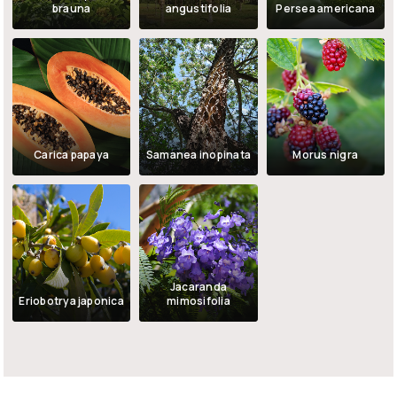
brauna
angustifolia
Persea americana
Carica papaya
Samanea inopinata
Morus nigra
Jacaranda
Eriobotrya japonica
mimosifolia